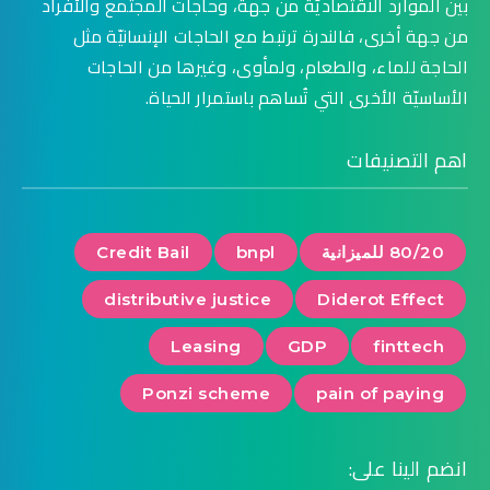
بين الموارد الاقتصاديّة من جهة، وحاجات المجتمع والأفراد
من جهة أخرى، فالندرة ترتبط مع الحاجات الإنسانيّة مثل
الحاجة للماء، والطعام، ولمأوى، وغيرها من الحاجات
الأساسيّة الأخرى التي تُساهم باستمرار الحياة.
اهم التصنيفات
80/20 للميزانية
bnpl
Credit Bail
distributive justice
Diderot Effect
Leasing
GDP
finttech
Ponzi scheme
pain of paying
انضم الينا على: