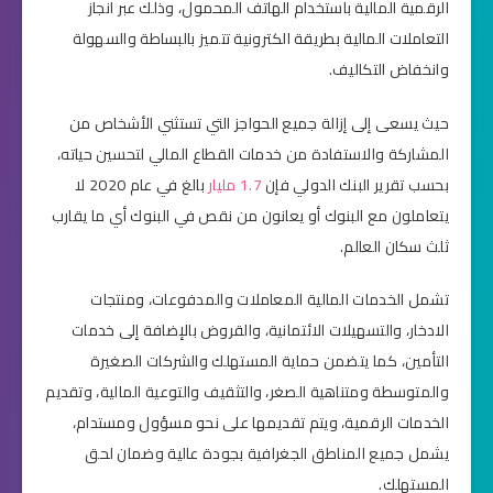
الرقمية المالية باستخدام الهاتف المحمول، وذلك عبر انجاز
التعاملات المالية بطريقة الكترونية تتميز بالبساطة والسهولة
وانخفاض التكاليف.
حيث يسعى إلى إزالة جميع الحواجز التي تستثني الأشخاص من
المشاركة والاستفادة من خدمات القطاع المالي لتحسين حياته،
بحسب تقرير البنك الدولي فإن
1.7 مليار
بالغ في عام 2020 لا
يتعاملون مع البنوك أو يعانون من نقص في البنوك أي ما يقارب
ثلث سكان العالم.
تشمل الخدمات المالية المعاملات والمدفوعات، ومنتجات
الادخار، والتسهيلات الائتمانية، والقروض بالإضافة إلى خدمات
التأمين، كما يتضمن حماية المستهلك والشركات الصغيرة
والمتوسطة ومتناهية الصغر، والتثقيف والتوعية المالية، وتقديم
الخدمات الرقمية، ويتم تقديمها على نحو مسؤول ومستدام،
يشمل جميع المناطق الجغرافية بجودة عالية وضمان لحق
المستهلك.