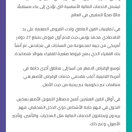
ليشمل الخدمات المالية الأساسية التي تؤدي إلى بناء مستقبلًا
ماليًا صحيًا للملايين في العالم.
في ثمانينيات القرن الماضي ولدت القروض الصغيرة على يد
الاقتصادي محمد يونس،حيث قدم أول قروض بمبلغ 27 دولار
أمريكي من جيبه لمجموعة من النساجات في بنجلادش، ثم أنشأ
بنك الفقراء الذي يمنح قروضا صغيرة للفقراء بفوائد متصاعدة.
توسع الإقراض الاصغر من آسيا إلى مناطق أخرى خاصة في
أمريكا اللاتينية، أغلب مقدمي خدمات الإقراض الأصغر هي
منظمات غير حكومية غير ربحية من حيث الأصل.
في أوائل القرن العشرين أصبح مصطلح التمويل الأصغر يعكس
التحول في فهم حاجة الأشخاص ذوي الدخل المنخفض، فهم
يريدون ويحتاجون الخدمات المالية مثل المدخرات، والتأمين، وتأجير
الأصول، وغير ذلك.