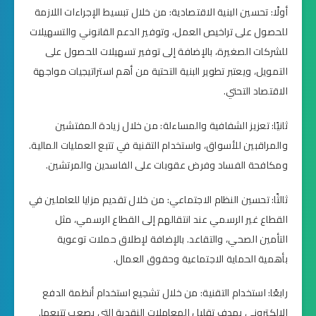
أولًا: تحسين البنية الاقتصادية: من خلال تبسيط الإجراءات اللازمة
للحصول على تراخيص العمل، وتوفير الدعم القانوني والتسهيلات
للشركات الصغيرة، بالإضافة إلى توفير تسهيلات للحصول على
التمويل، ويعتبر تطوير البنية التحتية من أهم استراتيجيات مواجهة
الاقتصاد التحتي.
ثانيًا: تعزيز الشفافية والمساءلة: من خلال زيادة المفتشين
والمراقبين للأسواق، واستخدام التقنية في تتبع العمليات المالية.
ومكافحة الفساد وفرض عقوبات على الفاسدين والمرتشين.
ثالثًا: تحسين النظام الاجتماعي: من خلال تقديم مزايا للعاملين في
القطاع غير الرسمي عند انتقالهم إلى القطاع الرسمي، مثل
التأمين الصحي، والتقاعد. بالإضافة لإطلاق حملات توعوية
بأهمية الحماية الاجتماعية وحقوق العمال.
رابعًا: استخدام التقنية: من خلال تشجيع استخدام أنظمة الدفع
الإلكتروني بهدف تقليل المعاملات النقدية التي يصعب تتبعها.