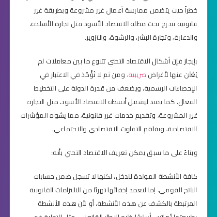
خطراً حيث يتضمن ممارسة أعمال غير مشروعة وبطريقة غير
قانونية تندرج تحت مظلة الاقتصاد الأسود مثل تجارة الأسلحة،
والدعارة، وتجارة البشر، والرشوة، والتزوير.
بإيجاز فإن أشكال الاقتصاد التحتي تتنوع ما بين معاملات لم
يُعْلَن عنها لأغراض
ضريبية
، ومن ثم لا تُؤْخَذ في الاعتبار في
الإحصاءات الرسمية، ويضعف من قدرة الدولة على التخطيط
الفعال، كما يمتد ليشمل أنشطة الاقتصاد الأسود، مثل التجارة
غير المشروعة، وتقديم خدمات غير قانونية، مما يشوه المؤشرات
الاقتصادية، ويفاقم التفاوت الاقتصادي والاجتماعي.
وبناءً على ما سبق يمكن تعريف الاقتصاد التحتي بأنه:
كافة الأنشطة المولدة للدخل، لكنها لا تسجل ضمن حسابات
الناتج القومي، إما لتعمد إخفائها تهربًا من الالتزامات القانونية
المرتبطة بالكشف عن هذه الأنشطة، أو لأن هذه الأنشطة
بطبيعتها تُمارَس أساسًا خارج الإطار القانوني، مثل التجارة غير