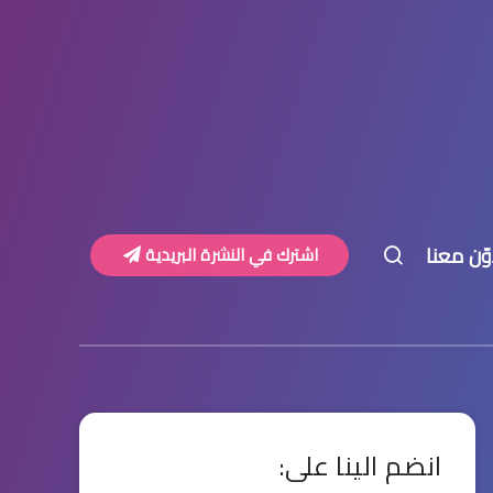
وّن معنا
اشترك في النشرة البريدية
انضم الينا على: