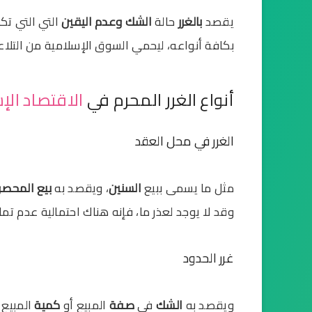
يقصد
بالغرر
حالة
الشك وعدم اليقين
التي التي تك
بكافة أنواعه، ليحمي السوق الإسلامية من التلاع
أنواع الغرر المحرم في
الاقتصاد ال
الغرر في محل العقد
مثل ما يسمى ببيع
السنين
، ويقصد به
بيع المحص
وقد لا يوجد لعذر ما، فإنه هناك احتمالية عدم تمام
غرر الحدود
ويقصد به
الشك
في
صفة
المبيع أو
كمية
المبيع 