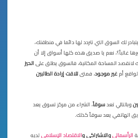
بادر لك السوق التي تتردد لها دائما في منطقتك،
رها غالباً؟، نعم يا صديق هذه كلها أسواق إلا أن
ك لانقصد المساحة المكانية، فالسوق يطلق على
الحيز
واقع أم
غير موجود
، فمتى
تلاقت إرادة الطالبين
ين
وبالتالي تعد
سوقاً
، الشراء من مركز تسوق يعد
ق الهاتفي يعد سوقاً كذلك.
ة
الرأسمالي
والاشتراكي
و
الاقتصاد الإسلامي
لديه