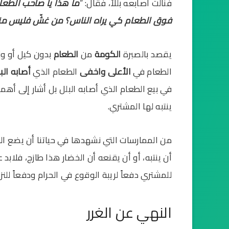
فنالت أصابعه بللاً، فقال: “
ما هذا يا صاحب الطعا
فوق الطعام كي يراه الناس؟ من غشّ فليس م
يقصد بالصبرة
الكومة
من
الطعام
بدون كيل أو وز
الطعام في
الأعلى
واخفى
الطعام الذي
أصابه الب
في بيع الطعام الذي أصابه البلل بل أشار إلى أهم
ينتبه لها المشتري.
من الممارسات التي نشهدها في حياتنا أن يضع ال
أن ينتبه، أو أن يقنعه أن الخضار هذا طازج، فلابد ع
للمشتري دفعاً لريبة الوقوع في الحرام ودفعاً للنزا
النهي عن الغرر