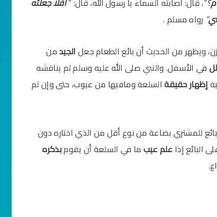
م
؟
“، قال: أصابته السماء يا رسول الله، قال: ”
أفلا جعلته
ني
”
رواه مسلم .
ن، ويظهر من الحديث أن بائع الطعام جعل
الجيد
من
لل
في الأسفل. والنبي صلى الله عليه وسلم لم يناقشه
ية
إظهار حقيقة
السلعة ومافيها من عيوب، حتى وإن لم
بائع للمشتري بضاعة من نوع أقل من الذي اختاره دون
لى البائع إذا
علم عيب
ما في السلعة أن يقوم
بذكره
ع.