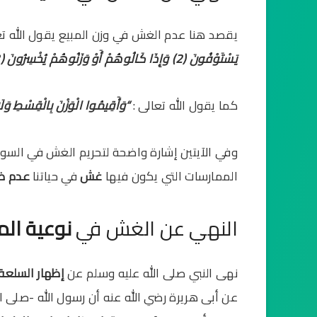
يقصد هنا عدم الغش في وزن المبيع يقول الله تعا
يَسْتَوْفُونَ (2) وَإِذَا كَالُوهُمْ أَوْ وَزَنُوهُمْ يُخْسِرُونَ (3)”
كما يقول الله تعالى :
“وَأَقِيمُوا الْوَزْنَ بِالْقِسْطِ وَلَا 
وفي الآيتين إشارة واضحة لتحريم الغش في السوق 
الممارسات التي يكون فيها
غش
في حياتنا
عدم ضب
النهي عن الغش في
نوعية الم
نهى النبي صلى الله عليه وسلم عن
إظهار السلعة
عن أبى هريرة رضي الله عنه أن رسول الله -صلى ال