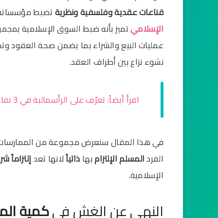
قناعات عقدية وفلسفية ونظرية
تضبط مؤسساته ا
الإسلامي
تميز بأنه ضبط السوق الإسلامية بمجمو
عمليات البيع والشراء بما يضمن صحة العقود وتحق
نشوء نزاع بين أطراف العقد.
اقرأ أيضاً: تعرّف على الرأسمالية في 3 نقاط فقط
في هذا المقال سنعرض مجموعة من الممارسا
الفرد
المسلم
الإلتزام
بها
ذاتياً
لانها تعد
إلتزاماً شرع
الإسلامية.
النهي عن الغش في
كمية المب