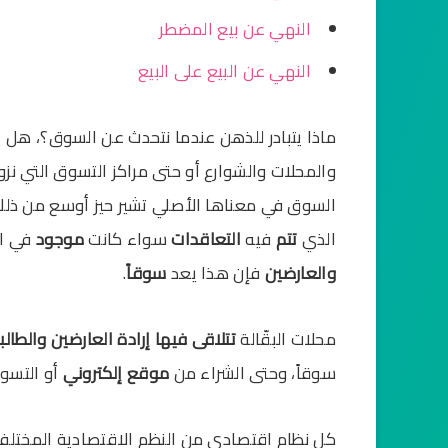
النهي عن بيع المضطر
النهي عن البيع على البيع
ماذا يتبادر للذهن عندما نتحدث عن السوق؟، هل يت
والمحلات والشوارع أو حتى مراكز التسوق التي نزو
السوق في معناها الأصلي تشير حيز أوسع من ذل
الذي
تتم
فيه
التعاقدات
سواء كانت
موجود
في ال
والعارضين
فإن هذا يعد
سوقاً
.
محلات البقّالة
تتلاقى فيها إرادة العارضين والطالب
سوقاً، وحتى الشراء من
موقع إلكتروني
أو التسوي
كل نظام اقتصادي من النظم الاقتصادية المختلف