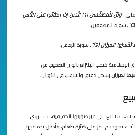
لى: “
وَيْلٌ لِلْمُطَفِّفِينَ (1) الَّذِينَ إِذَا اكْتَالُوا عَلَى النَّاسِ
، سورة المطففين.
تُخْسِرُوا الْمِيزَانَ (9)”
، سورة الرحمن.
الإسلامية فيجب الإلتزام بالوزن
الصحيح
. من
ط الميزان
بشكل دقيق والتلاعب في الأوزان.
بيع
المعدة للبيع على
غير صورتها الحقيقية
، فقد روي
له عليه وسلم- مرّ على
صُبْرَة طعام
، فأدخل يده فيها