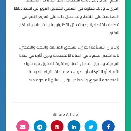
الخليج العربي على وجه الخصوص نموًا كبيرًا في الاستثمار
الجريء، وذلك خطوة في السعي لتحقيق التنوع في اقتصادياها
المعتمدة على النفط، وقد عمل ذلك على تسريع النمو في
قطاعات اقتصادية جديدة مثل التكنولوجيا والخدمات والابتكار
التقني.
ولا يزال الاستثمار الجريء يستحق المتابعة والبحث والتقصي،
لانه اختصر العقود في الحياة الاقتصادية ونرى آثاره في حياتنا
اليومية، ولا يزال المجال خصبًا ومفتوحًا للدخول فيه سواء
للأفراد أو الشركات أو الدول، مع مراعاة القيام بالدراسة
المتعمقة للسوق والمخاطر ليؤتي النتائج المرجوة منه.
Share Article: