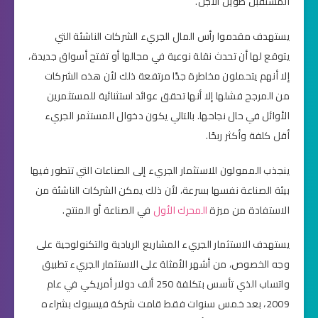
المستقبل طويل الأجل.
يستهدف مقدموا رأس المال الجريء الشركات الناشئة التي
يتوقع لها أن تحدث نقلة نوعية في مجالها أو تفتح أسواق جديدة،
إلا أنهم يتحملون مخاطرة جدًا مرتفعة ذلك لأن هذه الشركات
من المرجح فشلها إلا أنها تحقق عوائد استثنائية للمستثمرين
الأوائل في حال نجاحها. بالتالي يكون دخوال المستثمر الجريء
أقل كلفة وأكثر ربحًا.
ينجذب الممولون للاستثمار الجريء إلى الصناعات التي تتطور فيها
بيئة الصناعة نفسها بسرعة، لأن ذلك يمكن الشركات الناشئة من
الاستفادة من ميزة
المحرك الأول
في الصناعة أو المنتج.
يستهدف الاستثمار الجريء المشاريع الريادية والتكنولوجية على
وجه الخصوص، من أشهر الأمثلة على الاستثمار الجريء تطبيق
واتساب الذي تأسس بتكلفة 250 ألف دولار أمريكي في عام
2009، بعد خمس سنوات فقط قامت شركة فيسبوك بشراءه