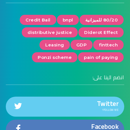
80/20 للميزانية
bnpl
Credit Bail
distributive justice
Diderot Effect
Leasing
GDP
finttech
Ponzi scheme
pain of paying
انضم الينا على:
Twitter
FOLLOW ME!
Facebook