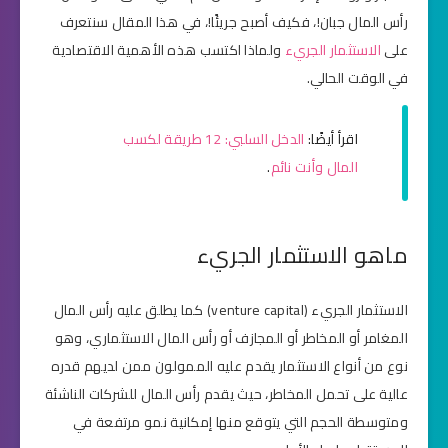
رأس المال جبان!، فكيف أصبح جريئًا!، في هذا المقال سنتعرف
على
الاستثمار الجريء
ولماذا اكتسب هذه الأهمية الاقتصادية
في الوقت الحالي.
اقرأ أيضًا:
الدخل السلبي: 12 طريقة لكسب
المال وأنت نائم
.
ماهو الاستثمار الجريء
الاستثمار الجريء (venture capital) كما يطلق عليه رأس المال
المغامر أو المخاطر أو المجازف أو رأس المال الاستثماري، وهو
نوع من أنواع الاستثمار يقدم عليه الممولون ممن لديهم قدره
عالية على تحمل المخاطر، حيث يقدم رأس المال للشركات الناشئة
ومتوسطة الحجم التي يتوقع منها إمكانية نمو مرتفعة في