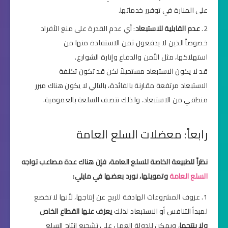
على المنارة في توفير خدماتها.
عدم القابلية للاستبعاد
: أي عدم القدرة على منع الأفراد
خصوصاً الذين لا يدفعون ثمن الاستفادة منها من
استهلاكها، مثل الأمن والدفاع وإنارة الشوارع.
قد لا يكون الاستبعاد مستحيلاً لكن قد تكون تكلفة
الاستبعاد مرتفعة مقارنة بالفائدة، بالتالي لا يكون هناك مبرر
منطقي من الاستبعاد، ولذلك تتصف السلعة بالعمومية.
رابعاً: معضلات السلع العامة
نظراً للطبيعة الخاصة للسلع العامة، فإن هناك عدة مصاعب تواجه
السلع العامة
وتمويلها، نورد بعضها في مايلي:
عزوف المشروعات الهادفة للربح عن إنتاجها، لأنها لا تخضع
لمبدأ التنافس أو الاستبعاد لذلك
يعزف عنها القطاع الخاص
ولا ينتجها
، ويمكن للدولة العمل على تشجيع إنتاج السلع