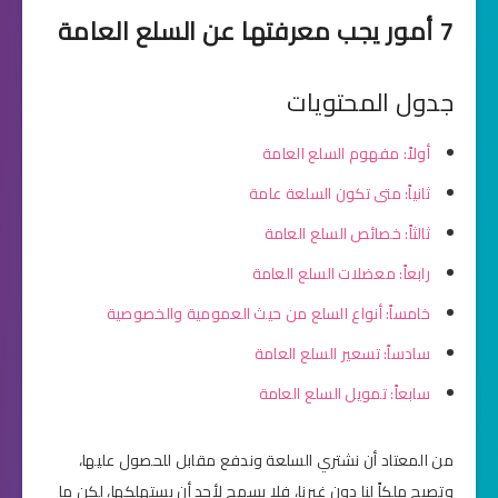
7 أمور يجب معرفتها عن السلع العامة
جدول المحتويات
أولاً: مفهوم السلع العامة
ثانياً: متى تكون السلعة عامة
ثالثاً: خصائص السلع العامة
رابعاً: معضلات السلع العامة
خامساً: أنواع السلع من حيث العمومية والخصوصية
سادساً: تسعير السلع العامة
سابعاً: تمويل السلع العامة
من المعتاد أن نشتري السلعة وندفع مقابل للحصول عليها،
وتصبح ملكاً لنا دون غيرنا، فلا يسمح لأحد أن يستهلكها، لكن ما