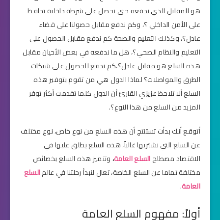
هو المقابل الذي ندفعه حتى نحصل على شرطة داخلية تحافظ
على الأمن الداخلي ؟، وكم ندفع مقابل حصولنا على قضاء
عادل؟، وكذلك التعليم والصحة كم ندفع مقابل الحصول على
التعليم والنظام الصحي؟، هل ما ندفعه في بعض الأحيان مقابل
هذه السلع هو مقابل عادل؟،كم ندفع للحصول على شبكات
الطرق والمواصلات؟ لماذا الدول هي من تقوم بتوفير هذه
السلع ألا تلاحظ عزيزي القارئ أن الدول كلما تقدمت أكثر توفر
المزيد من السلع من هذا النوع؟.
أتوقع أنك بدأت تستنتج أن هذه السلع من نوع خاص، نوع مختلف
عن السلع التي نشتريها غالباً، هذه السلع يطلق عليها في
الاقتصاد مصطلح
السلع العامة
،
وتتميز هذه السلع بخصائص
مختلفة تماما عن السلع الخاصة، تعال لنبدأ رحلتنا في عالم
السلع
العامة
.
أولاً: مفهوم السلع العامة