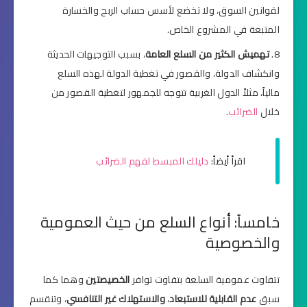
لقوانين السوق، ولا تخضع لأسس حساب الربح والخسارة
المتبعة في المشروع الخاص.
تهميش الكثير من السلع العامة
، بسبب التوجيهات الحديثة
وانكشاف الدولة، والقصور في تغطية الدولة لهذه السلع
مالياً، مثلاً الدول الغربية تتوجه للجمهور لتغطية القصور من
خلال
الضرائب
.
اقرأ أيضاً:
دليلك المبسط لفهم الضرائب
خامساً: أنواع السلع من حيث العمومية
والخصوصية
تتفاوت عمومية السلعة بتفاوت توافر
الخصيصتين
وهما كما
سبق
عدم القابلية للاستبعاد
،
والاستهلاك غير التنافسي
، وتنقسم