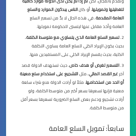
وتقدم بالمجان، لكن
لم إذا لم يكن لدى الدولة موارد كافية
لتغطيتها وتمويلها
، أو كان
الناس يبددّون الموارد والسلع
العامة المقدمة
، في هذه الحال لا بدَّ من تسعير السلع
العامة وأخذ مقابل عنها ليتسنى للحكومة تمويلها.
تسعير السلع العامة الذي يتساوي مع متوسط الكلفة
،
بحيث يكون الإيراد الكلي للسلع العامة يساوي التكلفة
الكلية، بحيث يقسم الإيراد الكلي على المستفيدين منها.
التسعير لغرض أو هدف خاص
، حيث تستهدف الدولة قصد
آخر
غير القصد المالي
، مثل
التشجيع على استخدام سلع معينة
أو الحد من استخدامها
، مثلاً لو أرادت الدولة منع شراء سلعة
معنية فإنها تسعرها بسعر أكبر من متوسط الكلفة، ولو
أرادت تشجيع ودعم بعض السلع الضرورية تسعرها بسعر أقل
من متوسط الكلفة.
سابعاً: تمويل السلع العامة