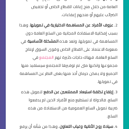
العامة من خلال منح إعانات للقطاع الخاص أو تخفيض
الضرائب عليهم أو منحهم إعفاءات.
عزوف الأفراد عن المساهمة الاختيارية في تمويلها
، وهذا
بسبب إمكانية الاستفادة المجانية من السلع العامة دون
المساهمة في تمويلها، وتعد هذه
المشكلة الأساسية
في
صعوبة الاعتماد على القطاع الخاص وقوى السوق لإنتاج
السلع العامة، فهناك حاجات كثيرة تهم
المجتمع
في
مجموعها ولكنها متى تم توفيرها للمجتمع سيستفيد منها
الجميع ولا يمكن حرمان أحد منها بغض النظر عن المساهمة
في تمويلها.
إرتفاع تكلفة استبعاد الممتنعين عن الدفع
لتمويل هذه
السلع، فالدولة لا تستطيع منع الأفراد الذين لم يدفعوا
ضريبة تمويل السلع العمومية من الاستفادة من هذه
السلع.
سيادة روح الأنانية وغياب التعاون
، وهذا من شأنه أن يرفع