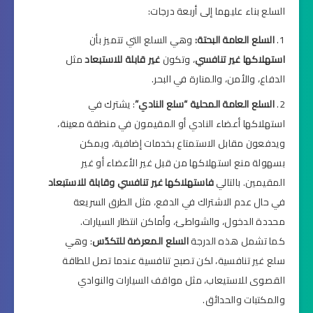
السلع بناء عليهما إلى أربعة درجات:
السلع العامة البحتة:
وهي السلع التي تتميز بأن
استهلاكها غير تنافسي
، وتكون
غير قابلة للاستبعاد
مثل
الدفاع، والأمن، والمنارة في البحر.
السلع العامة المحلية “سلع النادي”
: يشترك في
استهلاكها أعضاء النادي أو المقيمون في منطقة معينة،
ويدفعون مقابل الاستمتاع بخدمات إضافية، ويمكن
بسهولة منع استهلاكها من قبل غير الأعضاء أو غير
المقيمين. بالتالي
فاستهلاكها غير تنافسي وقابلة للاستبعاد
في حال عدم الاشتراك في الدفع، مثل الطرق السريعة
محددة الدخول، والشواطئ، وأماكن انتظار السيارات.
كما تشمل هذه الدرجة
السلع المعرضة للتكدّس
: وهي
سلع غير تنافسية، لكن تصبح تنافسية عندما تصل للطاقة
القصوى للاستيعاب، مثل مواقف السيارات والنوادي
والمكتبات والحدائق.