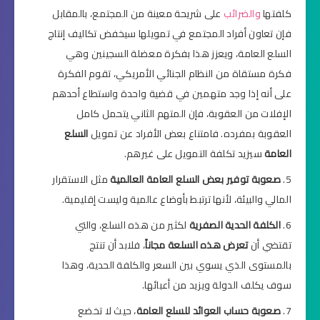
كلفتها
والضرائب
على شريحة معينة من المجتمع، بالمقابل
فإن تعاون أفراد المجتمع في تمويلها سيخفض تكاليف إنتاج
السلع العامة، ويعزز هذا بفكرة معضلة السجينين وهي
فكرة مستقاة من النظام الجنائي الأمريكي، تقوم الفكرة
على أنه إذا وجد متهمين في قضية واحدة واستطاع أحدهم
الإفلات من العقوبة، فإن المتهم الثاني يتحمل كامل
العقوبة بمفرده. فامتناع بعض الأفراد عن تمويل
السلع
العامة
سيزيد تكلفة التمويل على غيرهم.
صعوبة توفير بعض السلع العامة العالمية
مثل الاستقرار
المالي والبيئة، لأنها ترتبط بأوضاع عالمية وليست إقليمية.
الكلفة الحدية الصفرية
لكثير من هذه السلع، والتي
تقتضي أن
تعرض هذه السلعة مجاناً
، فلابد أن تنتج
بالمستوى الذي يسوي بين السعر والكلفة الحدية، وهذا
سوف يكلف الدولة ويزيد من أعبائها.
صعوبة حساب العوائد للسلع العامة
، حيث لا تخضع