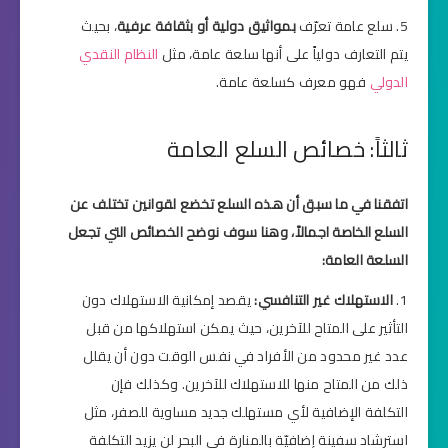
سلع عامة تعرّف
بمواثيق دولية أو بثقافة عرفية
، بحيث
يتم التعارف دولياً على أنها سلعة عامة، مثل
النظام النقدي
الدولي
فهو معرف كسلعة عامة.
ثالثاً: خصائص السلع العامة
اتفقنا في ما سبق أن هذه السلع تخضع لقوانين تختلف عن
السلع الخاصة اجمالاً، وهنا سوف نوضح الخصائص التي تجعل
السلعة العامة:
الاستهلاك غير التنافسي:
يقصد إمكانية الاستهلاك دون
التأثير على المتاح للآخرين، حيث يمكن استهلاكها من قبل
عدد غير محدود من الأفراد في نفس الوقت دون أن يقلل
ذلك من المتاح منها للاستهلاك للآخرين. وكذلك فإن
التكلفة الإضافية لأي مستهلك جديد مساوية للصفر، مثل
استرشاد سفينة إضافيّة بالمنارة في البحر لن يزيد التكلفة