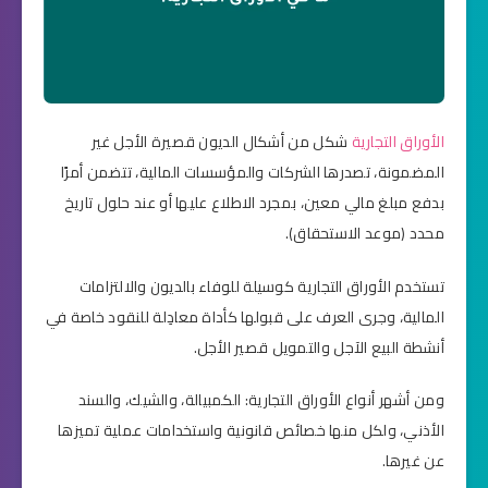
الأوراق التجارية
شكل من أشكال الديون قصيرة الأجل غير
المضمونة، تصدرها الشركات والمؤسسات المالية، تتضمن أمرًا
بدفع مبلغ مالي معين، بمجرد الاطلاع عليها أو عند حلول تاريخ
محدد (موعد الاستحقاق).
تستخدم الأوراق التجارية كوسيلة للوفاء بالديون والالتزامات
المالية، وجرى العرف على قبولها كأداة معادِلة للنقود خاصة في
أنشطة البيع الآجل والتمويل قصير الأجل.
ومن أشهر أنواع الأوراق التجارية: الكمبيالة، والشيك، والسند
الأذني، ولكل منها خصائص قانونية واستخدامات عملية تميزها
عن غيرها.