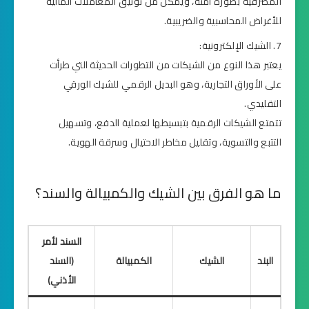
المصرفية بصورة آمنة، ويُمَكن من توثيق المعاملات المالية
للأغراض المحاسبية والضريبية.
الشيك الإلكترونية:
يعتبر هذا النوع من الشيكات من التطورات الحديثة التي طرأت
على الأوراق التجارية، وهو البديل الرقمي للشيك الورقي
التقليدي.
تتمتع الشيكات الرقمية بتبسيطها لعملية الدفع، وتسهيل
التتبع والتسوية، وتقليل مخاطر الاحتيال وسرقة الهوية.
ما هو الفرق بين الشيك والكمبيالة والسند؟
السند لأمر
البند
الشيك
الكمبيالة
(السند
الأذني)