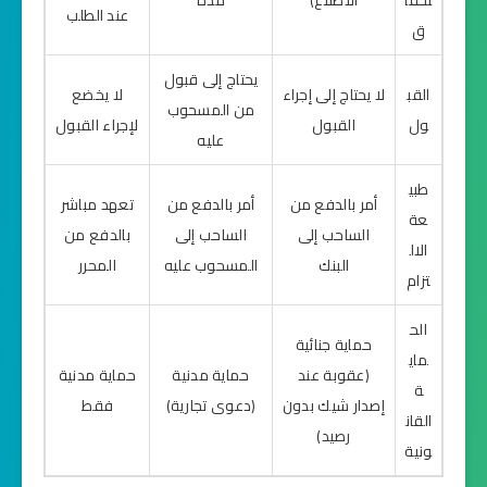
عند الطلب
ق
يحتاج إلى قبول
القب
لا يحتاج إلى إجراء
لا يخضع
من المسحوب
ول
القبول
لإجراء القبول
عليه
طبي
أمر بالدفع من
أمر بالدفع من
تعهد مباشر
عة
الساحب إلى
الساحب إلى
بالدفع من
الال
البنك
المسحوب عليه
المحرر
تزام
الح
حماية جنائية
ماي
(عقوبة عند
حماية مدنية
حماية مدنية
ة
إصدار شيك بدون
(دعوى تجارية)
فقط
القان
رصيد)
ونية