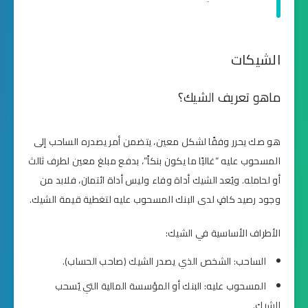
الشيكات
ماهو تعريف الشيك؟
هو صك يحرر وفقًا لشكل معين، يتضمن أمر يصدره الساحب إلى
المسحوب عليه “غالبًا ما يكون بنكاً”، بدفع مبلغ معين لطرف ثالث
أو لحامله. ويُعد الشيك أداة وفاء وليس أداة ائتمان، فلابد من
وجود رصيد كافٍ لدى البنك المسحوب عليه لتغطية قيمة الشيك.
الأطراف الأساسية في الشيك:
الساحب: الشخص الذي يصدر الشيك (صاحب الحساب).
المسحوب عليه: البنك أو المؤسسة المالية التي يُسحب
الشيك.