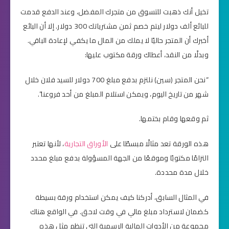
تخيل أنك ذهبت للتسوق من متجرك المفضل، وعند الدفع قدمت
للبائع ألف دولار ليتم خصم ثمن مشترياتك 300 دولار. إلا أن البائع
أخبرك أن المتجر حاليًا لا يملك من المال ما يكفي لإعادة الباقي.
وبدلًا من النقد، أعطاك ورقة مكتوب عليها:
“نحن المتجر (سين) نلتزم بدفع مبلغ 700 دولار للسيد فلان خلال
شهر من تاريخ اليوم، ويمكن استلام المبلغ من أحد فروعنا”.
ثم وقعها وقام بختمها.
هذه الورقة تعد مثالًا مبسطًا على
الأوراق التجارية
، لأنها تعتبر
التزامًا مكتوبًا وموقعًا من الجهة المسؤولة بدفع مبلغ محدد
خلال مدة محددة.
في المثال السابق، أدركنا كيف يمكن استخدام ورقة بسيطة
كضمان لاسترداد مبلغ مالي في وقت لاحق. في الواقع هناك
مجموعة من الأدوات المالية الرسمية التي تنظم مثل هذه