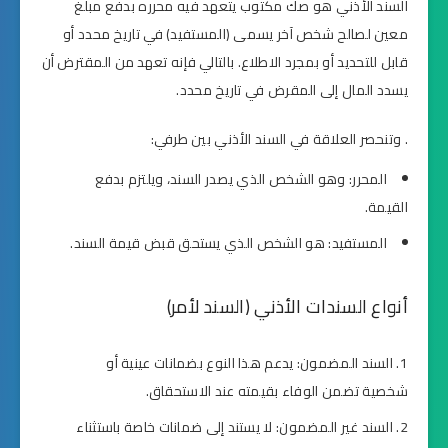
السند الأذني هو صك مكتوب يتعهد فيه محرره بدفع مبلغ
معين لصالح شخص آخر يسمى (المستفيد) في تاريخ محدد أو
قابل للتحديد أو بمجرد الاطلاع. بالتالي فإنه تعهد من المقترض أن
يسدد المال إلى المقرض في تاريخ محدد.
. وتنحصر العلاقة في السند الأذني بين طرفي:
المحرر: وهو الشخص الذي يصدر السند، ويلتزم بدفع
القيمة.
المستفيد: هو الشخص الذي يستحق قبض قيمة السند.
أنواع السندات الأذني (السند لأمر)
السند المضمون: يدعم هذا النوع بضمانات عينية أو
شخصية تضمن الوفاء بقيمته عند الاستحقاق.
السند غير المضمون: لا يستند إلى ضمانات خاصة باستثناء