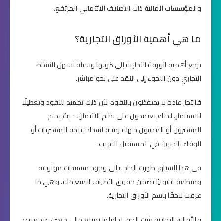
والمؤسسات المالية ذات التصنيف الائتماني المرتفع.
ما هي أهمية الأوراق التجارية؟
ترجع أهمية الورقة التجارية إلى كونها وسيلة تسهل النشاط
التجاري دون اللجوء إلى النقد على نحو مباشر.
فالتجار عادة لا يحتفظون بالنقود، لأن ذلك تجميد للنقود وتعطيلًا
للاستثمار. لذلك يعتمدون على نظام الائتمان، حيث يمنح
المشترون أو المدينون مهلة زمنية لسداد قيمة المشتريات أو
الوفاء بالديون في المستقبل القريب.
في هذا السياق ظهرت الحاجة إلى وجود مستندات موثوقة
ومنظمة قانونيًا تضمن حقوق الأطراف المتعاملة، وهي ما
عرفت لاحقًا باسم الأوراق التجارية.
فالأوراق التجارية تثبت الحق لحاملها بمبلغ مالي معين عند موعد