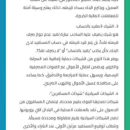
العميل، ويلتزم البنك بسداد قيمته، لذلك يعتبر وسيلة آمنة
للمعاملات المالية الكبيرة.
الشيك المقيد بالحساب:
هو شيك يضيف عليه الساحب عبارة تفيد عدم جواز صرف
قيمته نقداً، بل يتم قيد قيمته في حساب المستفيد لدى
البنك، كأن يكتب “يقيد بالحساب” أو “لا يصرف نقدًا”.
يوفر هذا النوع من الشيكات حماية إضافية ضد السرقة
والتزوير، ويضمن انتقال الأموال عبر القنوات المصرفية
الرسمية، ويسهل عملية المراجعة والتدقيق، كما يساعد
على مكافحة غسيل الأموال والتهرب الضريبي.
الشيكات السياحية “شيكات المسافرين”:
شيكات تصدرها البنوك بقيم محددة، ليتمكن المسافرون من
الحصول على نقد بالعملات المحلية في البلدان التي يزورونها.
تصدر الشيكات السياحية بقيم متفاوتة ومحددة مسبقًا،
وتتطلب توقيع المستفيد مرتين الأولى عند الشراء والأخرى