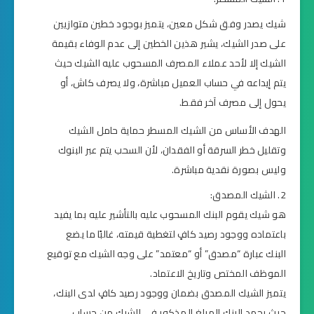
شيك يصدر وفق شكل معين، يتميز بوجود خطين متوازيين
على صدر الشيك، يشير هذين الخطين إلى عدم الوفاء بقيمة
الشيك إلا لأحد عملاء المصرف المسحوب عليه الشيك حيث
يتم إيداعه في حساب العميل مباشرة، ولا يصرف كاش، أو
يحول إلى مصرف آخر فقط.
الهدف الأساس من الشيك المسطر حماية حامل الشيك
وتقليل خطر السرقة أو الفقدان، لأن السحب يتم عبر البنوك
وليس بصورة نقدية مباشرة.
الشيك المصدق:
هو شيك يقوم البنك المسحوب عليه بالتأشير عليه بما يفيد
باعتماده ووجود رصيد كافٍ لتغطية قيمته، غالبًا ما يضع
البنك عبارة “مصدق” أو “معتمد” على وجه الشيك مع توقيع
الموظف المختص وتاريخ الاعتماد.
يتميز الشيك المصدق بضمان ووجود رصيد كافٍ لدى البنك،
حيث يجمد البنك المبلغ المذكور في الشيك من حساب