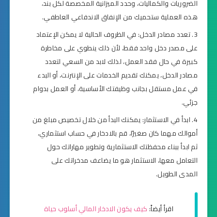
الضروريات والكماليات، وحدد الميزانية المخصصة لكل بند،
هذه العملية ستحميك من الإنفاق الاندفاعي العاطفي.
تعدد مصادر الدخل: في الظروف الحالية لا يمكن الإعتماد
على مصدر دخل واحد فقط، لأن ذلك ينطوي على مخاطرة
كبيرة في حال فقد العمل، لذلك لابد من السعي لتعدد
مصادر الدخل، يمكنك تقديم الخدمات على الإنترنت، أو البدء
في عمل مستقل بجانب وظيفتك الأساسية، أو العمل بدوام
جزئي.
ابدأ في الاستثمار: يمكنك البدأ من خلال تخصيص مبلغ من
أموالك مهما كان صغيرًا، قم بالادخار في حساب استثماري،
ثم ابدأ ببناء محفظتك الاستثمارية وتطوير مهاراتك حول
التعامل معها، الاستثمار هو ما يضاعف مدخراتك على
المدى الطويل.
اقرأ أيضاً:
كيف يكون الادخار المالي أسلوب حياة