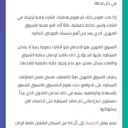
في كل لحظة.
إذا كنت تقوم بذلك ثم تقوم بعمليات الشراء فقط لرغبتك في
الشراء وليس لحاجة حقيقية، غالبًا أنك تقع ضحية للتسوق
القهري، الذي يعد من أهم مسببات الفوضى المالية.
التسوق القهري هو الاندفاع نحو الشراء بصورة رغبة لا يمكن
السيطرة عليها، قد يؤدي ذلك بالفرد لإدمان عملية التسوق
والشراء بشكل متكرر، مع عدم وجود حاجة حقيقية لشراءها.
يصنف التسوق القهري طبيًا كاضطراب نفسي ضمن اضطرابات
السيطرة على الدوافع، حيث يقوم المتسوق بالتسوق للشعور
بالسعادة والرفاهية، يشبه في ذلك مدمن الكحول الذي يبدأ
بمستوى غير إدماني ثم يفقد السيطرة على الكميات التي
يستهلكها.
تشير بعض
الدراسات
إلى أن 5% من السكان البالغين خاصة الإناث