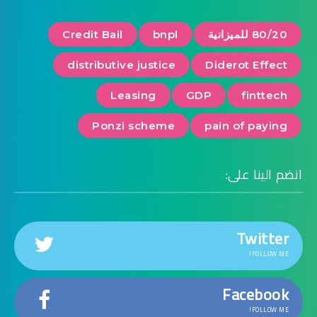
80/20 للميزانية
bnpl
Credit Bail
distributive justice
Diderot Effect
Leasing
GDP
finttech
Ponzi scheme
pain of paying
انضم الينا على:
Twitter
FOLLOW ME!
Facebook
FOLLOW ME!