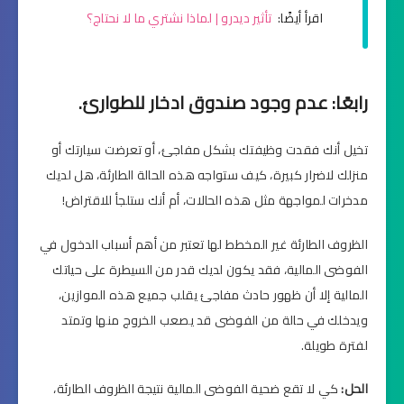
اقرأ أيضًا:
تأثير ديدرو | لماذا نشتري ما لا نحتاج؟
رابعًا: عدم وجود صندوق ادخار للطوارئ.
تخيل أنك فقدت وظيفتك بشكل مفاجئ، أو تعرضت سيارتك أو
منزلك لاضرار كبيرة، كيف ستواجه هذه الحالة الطارئة، هل لديك
مدخرات لمواجهة مثل هذه الحالات، أم أنك ستلجأ للاقتراض!
الظروف الطارئة غير المخطط لها تعتبر من أهم أسباب الدخول في
الفوضى المالية، فقد يكون لديك قدر من السيطرة على حياتك
المالية إلا أن ظهور حادث مفاجئ يقلب جميع هذه الموازين،
ويدخلك في حالة من الفوضى قد يصعب الخروج منها وتمتد
لفترة طويلة.
الحل:
كي لا تقع ضحية الفوضى المالية نتيجة الظروف الطارئة،