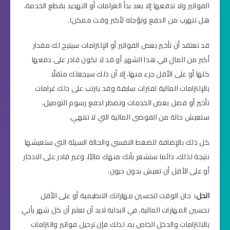
الفواتير ولا تدفعها إلا بعد بدأ الغرامات أو التهديد بقطع الخدمة،
هل تتهرب من الدفع وتؤجله لأكبر وقت ممكن!.
قد تعتقد أن تأخير بعض الفواتير أو الإلتزامات سيتيح لك مقدار
أكبر من المال في هذا الشهر، أو قد لا تكون قادر على دفعها
كلها أو على الأقل جزء منها، إلا أن ذلك سيجعلك مثقلًا
بالإلتزامات المالية لفترات سابقة وقد يترتب على ذلك غرامات
تأخير أو فصل بعض الخدمات وتضطر لدفع رسوم التوصيل،
ستعيش حالة من الفوضى المالية التي لا تنتهي.
كل ذلك بالإضافة للضغط النفسي والحالة السيئة التي ستعيشها
نتيجة لذلك، دائما ستشعر بأنك منهك ماليًا، وغير قادر على الادخار
أو على الأقل أن تعيش بدون ديون.
الحل:
حان الوقت لتحسين مهاراتك التنظيمية أو على الأقل
تحسين المهارات المالية، في البداية لابد أن تعلم أن كل شهر يأتي
بالالتزامات والدخل الخاص به، لذلك فإن ترحيل فواتير والتزامات