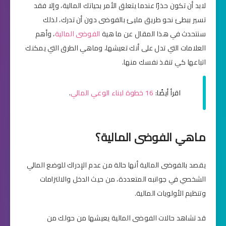
لابد أن تكون حذرًا عندما يتعلق الأمر بحياتك المالية، وإلا فقد
تسير ببطئ نحو طريق مليئ بالفوضى دون أن تدرك، لذلك
سنتحدث في هذا المقال عن ما هية
الفوضى المالية
، وأهم
العلامات التي تدل على أنك تعيشها، وماهي الطرق التي يمكنك
اتباعها كي تنقذ نفسك منها.
اقرأ أيضًا:
16 خطوة لبناء الوعي المالي
.
ماهي الفوضى المالية؟
يقصد بالفوضى المالية أنها حالة من عدم الإدراك للوضع المالي
الشخصي في جوانبه المتعددة، من حيث الدخل والالتزامات
وتنظيم الأولويات المالية.
قد تشاهد حالات الفوضى المالية يعيشها من حولك من