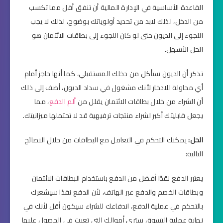
القاعدة الأساسية في الإدارة المالية أن تنفق أقل مما تكسب
من الدخل، لذلك لابد من تحديد أولوياتك بوضوح، لذلك لا يجب
اللجوء إلى الديون حتى لو كان اللجوء إلى بطاقات الائتمان هو
الحل الأسهل.
تذكر أن الديون ستأكل من دخلك المستقبلي، كما أنها حاجز أمام
أي محاولة للادخار لأنك مشغول في سداد الديون، أضف إلى ذلك
أن الشراء من خلال بطاقات الائتمان يقلل من
ألم الدفع
، مما
يجعل قابليتك أكبر لشراء منتجات ترفيهية قد لا تحتملها ميزانيتك.
الحل:
يمكنك التحكم في التعامل مع البطاقات من خلال النصائح
التالية:
يعتبر الدفع نقدًا أفضل من الدفع باستخدام البطاقات الائتمان
وبطاقات الخصم والدفع عبر الهاتف، لأن الدفع نقدًا سيشعرك
بالتحكم في عملية الدفع، اندفاعك للشراء سيكون أقل لأنك في
نهاية عملية التسوق سترى أموالك التي تعبت في الحصول عليها