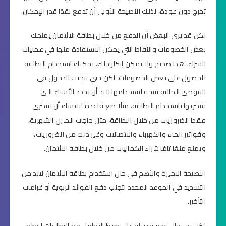
تخرج دون عودة، لذلك النصيحة الأولى أن تدفع نقدًا قدر الإمكان.
لكن قد يرى البعض أن الدفع من خلال بطاقة الائتمان يمنحك
بعض الخصومات والنقاط التي يمكن الاستفادة منها في عمليات
الشراء، هذا صحيح ولا يمكن إنكار ذلك، يمكنك استخدام البطاقة
للحصول على بعض الخصومات، لكن حتى تتجنب الدخول في
الفوضى المالية نتيجة استخدامها لابد أن تحدد الأشياء التي
تشتريها باستخدام البطاقة، مثلًا ضع قاعدة لنفسك أن تشتري
فقط الضروريات من خلال البطاقة، مثل حاجات المنزل الشهرية،
وفواتير الماء والكهرباء والاتصالات وغير ذلك من الضروريات،
ويمنع منعًا تامًا شراء الكماليات من خلال بطاقة الائتمان.
النصيحة الاخيرة والأهم في حال استخدام بطاقة الائتمان لابد من
التسديد في الموعد المحدد لتجنب دفع الفوائد الربوية أو غرامات
التأخير.
لكن في حال عدم قدرتك على ضبط التعامل مع البطاقات اقطع