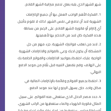
شهر للشهر الذي يليه يعني تدمير ميزانية الشهر القادم.
الفكرة الأهم الواجب العمل بها أن جميع الإلتزامات
الشهرية لابد أن تدفع في نفس الشهر، لذلك لا تقوم بتأجيل
أي إلتزام أو فاتورة للشهر القادم، على الرغم من بساطة
هذه الفكرة كان لابد من التذكير بها لأهميتها.
لابد من تعقب فواتيرك الشهرية، جزء مهم من حل
المشكلة أن يكون لديك وعي بالفواتير والالتزامات الشهرية
الواجبة عليك، احتفظ بمواعيد الالتزامات والفواتير الخاصة بك
على الهاتف، وقم بتفعيل التنبيه قبل بأيام من موعد الدفع
النهائي.
احتفظ بجميع الفواتير وقائمة بالإلتزامات المالية في
مكان واحد، حتى يسهل الرجوع لها عند موعد الدفع.
حدد مصدر الدخل الذي ستغطي منه الفواتير، على سبيل
المثال فاتورة الكهرباء والماء ستغطيها من الراتب الشهري،
أقساط المدارس ستغطيها من إيجار عقار مؤجر لديك وهكذا،