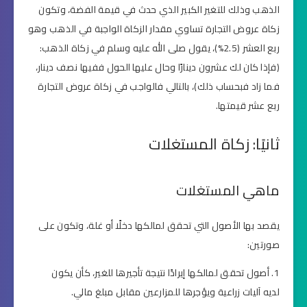
الذهب وذلك للتغير الكبير الذي حدث في قيمة الفضة، وتكون
زكاة عروض التجارة تساوي مقدار الزكاة الواجبة في الذهب وهو
ربع العشر (2.5%)، يقول صلى الله عليه وسلم في زكاة الذهب:
(فإذا كان لك عشرون دينارًا وحال عليها الحول ففيها نصف دينار،
فما زاد فبحساب ذلك)، بالتالي فالواجب في زكاة عروض التجارة
ربع عشر قيمتها.
ثانيًا: زكاة المستغلات
ماهي المستغلات
يقصد بها الأصول التي تحقق لمالكها دخلًا أو غلة، وتكون على
صورتين:
أصول تحقق لمالكها إيرادًا نتيجة تأجيرها للغير، كأن يكون
لديه آليات زراعية ويؤجرها للمزارعين مقابل مبلغ مالي.