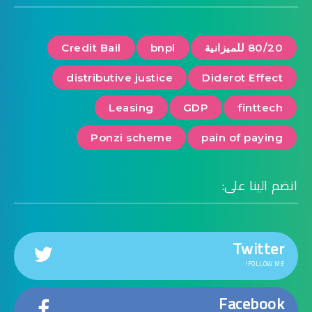
80/20 للميزانية
bnpl
Credit Bail
distributive justice
Diderot Effect
Leasing
GDP
finttech
Ponzi scheme
pain of paying
انضم الينا على:
Twitter
FOLLOW ME!
Facebook