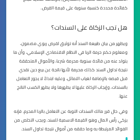
كفائدة محددة كنسبة سنوية على قيمة القرض.
هل تجب الزكاة على السندات؟
ويظهر من بيان طبيعة السند أنه توثيق لقرض ربوي مضمون،
ومعلوم حكم حرمة الربا في النظام الاقتصادي الإسلامي، وأن ما
يتولد عنه من فائدة سنوية محرمة شرعا، والأموال المتحققة
نتيجة تداول السند كذلك محرمة لأنها ناتجة عن بيع دين نقدي
قبل قبضه بالإضافة لغياب التماثل، وعليه ابتداءً لا يجوز التعامل
بالسندات، وإيجاب الزكاة عليها لا يطهرها ولا يطهر الكسب الناتج
عنها.
وفي حال قرر مالك السندات التوبة عن التعامل بالربا المحرم، فإنه
يزكي رأس المال وهو القيمة الاسمية للسند، ويجب التخلص من
الفوائد المرتبطة به وما حققه من أموال نتيجة تداول السند.