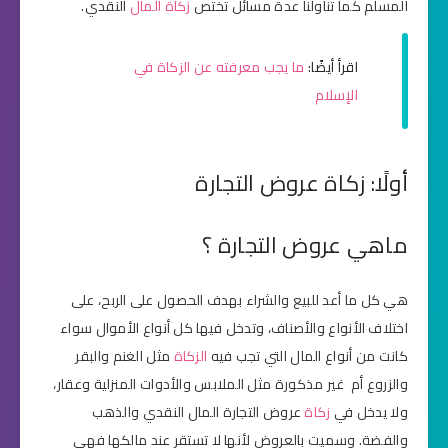
المسلم كما تناولنا عدة مسائل تختص
زكاة المال
النقدي.
اقرأ أيضًا:
ما يجب معرفته عن الزكاة في
الإسلام
أولًا: زكاة عروض التجارة
ماهي عروض التجارة ؟
هي كل ما أعد للبيع والشراء بهدف الحصول على الربح، على
اختلاف الأنواع والأصناف، وتدخل فيها كل أنواع الأموال سواء
كانت من أنواع المال التي تجب فيه
الزكاة
مثل الغنم والبقر
والزروع أم غير مذكورة مثل الملابس والأدوات المنزلية وعقار،
ولا يدخل في
زكاة
عروض التجارة المال النقدي والذهب
والفضة. وسميت بالعروض لأنها لا تستقر عند مالكها فهي