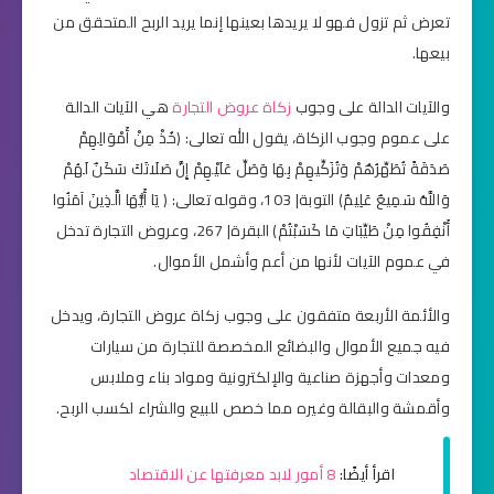
تعرض ثم تزول فهو لا يريدها بعينها إنما يريد الربح المتحقق من
بيعها.
والآيات الدالة على وجوب
زكاة عروض التجارة
هي الآيات الدالة
على عموم وجوب الزكاة، يقول الله تعالى: (خُذْ مِنْ أَمْوَالِهِمْ
صَدَقَةً تُطَهِّرُهُمْ وَتُزَكِّيهِمْ بِهَا وَصَلِّ عَلَيْهِمْ إِنَّ صَلَاتَكَ سَكَنٌ لَهُمْ
وَاللَّهُ سَمِيعٌ عَلِيمٌ) التوبة| 103، وقوله تعالى: ( يَا أَيُّهَا الَّذِينَ آمَنُوا
أَنْفِقُوا مِنْ طَيِّبَاتِ مَا كَسَبْتُمْ) البقرة| 267، وعروض التجارة تدخل
في عموم الآيات لأنها من أعم وأشمل الأموال.
والأئمة الأربعة متفقون على وجوب زكاة عروض التجارة، ويدخل
فيه جميع الأموال والبضائع المخصصة للتجارة من سيارات
ومعدات وأجهزة صناعية والإلكترونية ومواد بناء وملابس
وأقمشة والبقالة وغيره مما خصص للبيع والشراء لكسب الربح.
اقرأ أيضًا:
8 أمور لابد معرفتها عن الاقتصاد