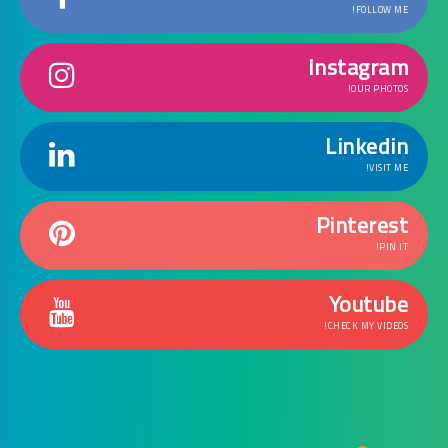
FOLLOW ME!
Instagram
OUR PHOTOS!
Linkedin
VISIT ME!
Pinterest
PIN IT!
Youtube
CHECK MY VIDEOS!