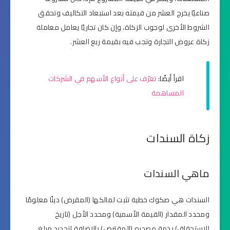
صناعيًا يخرج العشر من قيمته بعد استبعاد التكاليف وتحقق
الشروط الأخرى لوجوب الزكاة، وإن كان تجاريًا يعامل معاملة
زكاة عروض التجارة وتجب فيه بقيمة ربع العشر.
اقرأ أيضًا:
تعرّف على أنواع الأسهم في الشركات
المساهمة
زكاة السندات
ماهي السندات
السندات هي صكوك خطية تثبت لمالكها (المقرض) دينًا معلومًا
ومحدد المقدار (القيمة الأسمية) ومحدد الأجل (تاريخ
الاستحقاق) بذمة مصدره (المقترض) بالإضافة لتحديد مبلغ