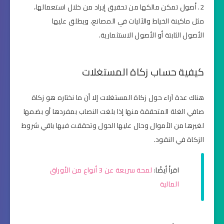
أصول تمكن مالكها من تحقيق إيراد من خلال استعمالها،
مثل ماكينة الخياط والآليات في المصانع، ويطلق عليها
الأصول الثابتة أو الأصول الاستثمارية.
كيفية حساب زكاة المستغلات
هناك عدة آراء حول زكاة المستغلات إلا أن ما نختاره هو زكاة
صافي الغلة المتحققة منها إذا بلغت النصاب بمفردها أو بضمها
لغيرها من الأموال وحال عليها الحول وتحققت فيها باقي شروط
الزكاة في النقود.
اقرأ أيضًا:
لمحة سريعة عن 3 أنواع من الأوراق
المالية