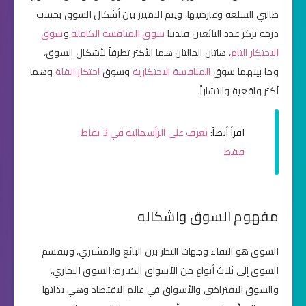
طالبي السلعة وعارضيها، ويتم التمييز بين أشكال السوق بحسب
درجة تركز عدد البائعين فلدينا
سوق المنافسة الكاملة
و
سوق
الاحتكار التام
، هاتان الحالتان هما الأكثر تطرفاً لأشكال السوق،
وما بينهما سوق
المنافسة الاحتكارية
وسوق
احتكار القلة
وهما
أكثر واقعية وانتشاراً.
اقرأ أيضاً:
تعرف على الرأسمالية في 3 نقاط
فقط
مفهوم السوق واشكاله
السوق هو التقاء وجهات النظر بين البائع والمشتري، وينقسم
السوق إلى ثلاث أنواع من الأسواق الكبيرة: السوق التجاري،
والسوق الافتراضي والأسواق في عالم الاقتصاد وهي بذاتها