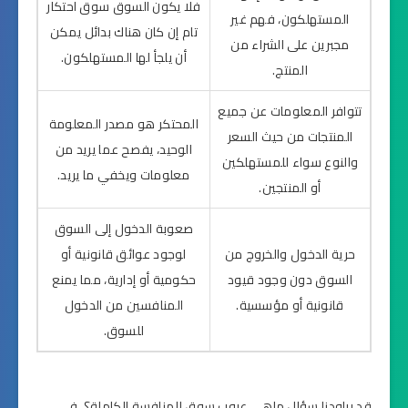
فلا يكون السوق سوق احتكار
المستهلكون، فهم غير
تام إن كان هناك بدائل يمكن
مجبرين على الشراء من
أن يلجأ لها المستهلكون.
المنتج.
تتوافر المعلومات عن جميع
المحتكر هو مصدر المعلومة
المنتجات من حيث السعر
الوحيد، يفصح عما يريد من
والنوع سواء للمستهلكين
معلومات ويخفي ما يريد.
أو المنتجين.
صعوبة الدخول إلى السوق
حرية الدخول والخروج من
لوجود عوائق قانونية أو
السوق دون وجود قيود
حكومية أو إدارية، مما يمنع
قانونية أو مؤسسية.
المنافسين من الدخول
للسوق.
قد يراودنا سؤال ماهي عيوب سوق المنافسة الكاملة؟، في