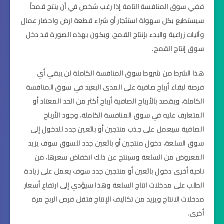
ففي سوق المنافسة التامة إذا رغب شخص في أن ينتج قمحاً
سيستطيع بكل سهولة استئجار أو شراء قطعة ارض واحضار عمال
وآليات زراعية والبدء بإنتاج القمح، ويكون بهذه الصورة قد دخل
سوق إنتاج القمح.
هذا الشرط من شروط سوق المنافسة الكاملة لن يبقي أي
فرصة لبقاء أرباح صافية على المدى البعيد في سوق المنافسة
الكاملة، ويقصد بالأرباح الصافية أرباح أكثر من الحد المعتاد أو
المتعارف عليه في سوق المنافسة الكاملة، وجود الأرباح
الصافية سيعمل على جذب منتجين أو بائعين جدد للدخول إلى
سوق السلعة، دخول منتجين أو بائعين جدد للسوق سوف يزيد
المعروض من السلعة وسينتج عن ذلك انخفاض سعرها، من
ناحية أخرى دخول بائعين أو منتجين جدد سوف يعمل على زيادة
الطلب على مدخلات انتاج السلعة وهذا سيؤدي إلى ارتفاع أسعار
مدخلات الانتاج ويزيد من تكاليف الإنتاج فتقل فرص الربح مرة
أخرى.