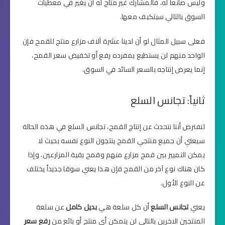
وليس صانعاً له، فالمشارك غير متاح له أن يغير في معطيات
السوق بالتالي سيتكيف معها.
فعلى سبيل المثال لو أن لدينا عشرة آلاف مزارع منتج للقمح فإن
الواحد منهم لن يستطيع بمفرده رفع أو تخفيض سعر القمح،
إنما يعرض إنتاجه بالسعر السائد في السوق.
ثانياً: تجانس السلع
لنفترض أننا نتحدث عن إنتاج القمح، تجانس السلع في هذه الحالة
سيعني أن جميع منتجي القمح ينتجون النوع نفسه بحيث لا
يمكن التمييز بين قمح مزارع منهم وقمح بقية المزارعين، وإذا
كان هناك نوع آخر من القمح فإن هذا يعني سوقا جديداً يختلف
عن النوع الأول.
يعني
تجانس السلع
أن كل سلعة هي
بديل كامل
عن سلعة
المنتجين الاخرين بالتالي لن يتمكن أي منتج أو بائع من
رفع سعر