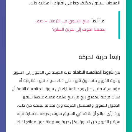
المنتجات سيكون
مكلف جدا
على افتراض امكانية ذلك.
اقرأ أيضاً:
هلع التسوق في الأزمات – كيف
يدفعنا الخوف إلى تخزين السلع؟
رابعاً: حرية الحركة
من
شروط المنافسة الكاملة
حرية الحركة في الدخول إلى السوق
وحرية الخروج منه دون قيود على ذلك سواء قيود قانونية أم
مؤسسية، ففي حال وجد المشارك في سوق المنافسة التامة أن
هناك فرصة لتحقيق ربح من بيع سلعة معينة عندها سيقرر
الدخول للسوق واستغلال الفرصة ولن يجد ما يمنعه من ذلك،
وإذا رأى البائع أن بقائه في السوق سوف يعرضه للخسارة فإنه
سيقرر الخروج من السوق بكل حرية وسهولة دون موانع لذلك.