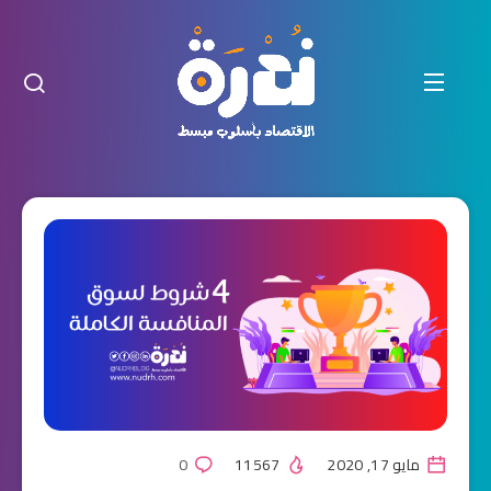
مايو 17, 2020
11567
0