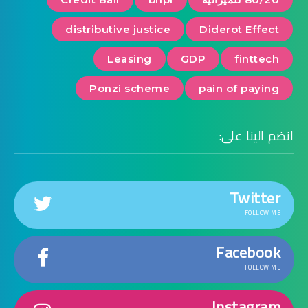
distributive justice
Diderot Effect
Leasing
GDP
finttech
Ponzi scheme
pain of paying
انضم الينا على:
Twitter
FOLLOW ME!
Facebook
FOLLOW ME!
Instagram