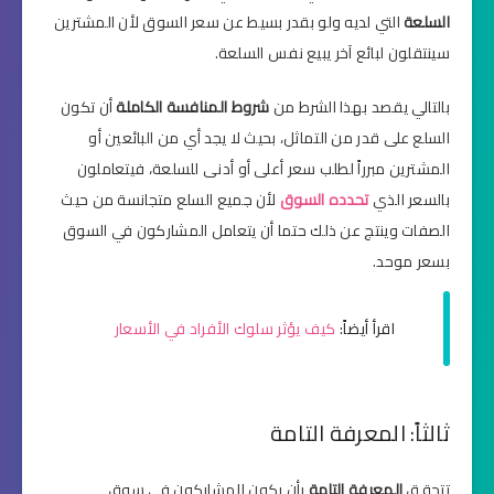
السلعة
التي لديه ولو بقدر بسيط عن سعر السوق لأن المشترين
سينتقلون لبائع آخر يبيع نفس السلعة.
بالتالي يقصد بهذا الشرط من
شروط المنافسة الكاملة
أن تكون
السلع على قدر من التماثل، بحيث لا يجد أي من البائعين أو
المشترين مبرراً لطلب سعر أعلى أو أدنى للسلعة، فيتعاملون
بالسعر الذي
تحدده السوق
لأن جميع السلع متجانسة من حيث
الصفات وينتج عن ذلك حتما أن يتعامل المشاركون في السوق
بسعر موحد.
اقرأ أيضاً:
كيف يؤثر سلوك الأفراد في الأسعار
ثالثاً: المعرفة التامة
تتحقق
المعرفة التامة
بأن يكون المشاركون في سوق