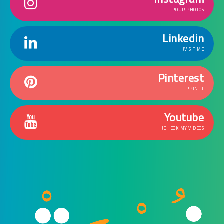
OUR PHOTOS!
Linkedin
VISIT ME!
Pinterest
PIN IT!
Youtube
CHECK MY VIDEOS!