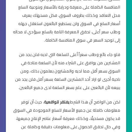
المنافسة الكاملة على معرفة ودراية بالأسعار وبنوعية السلع
محل التعاقد وكذلك بظروف السوق، فكل مستهلك يعرف
أسعار السلع في السوق ولن يستطيع البائعون استغلال جهله
وطلب سعر أعلى، تحقق المعرفة التامة بالسلع سيؤدي لا محاله
إلى توحيد السعر في سوق المنافسة الكاملة.
فلو جاء بائع وطلب سعراً أعلى للسلعة التي لديه فلن يجد من
المشترين من يوافق على الشراء منه لأن السلعة متاحة في
السوق بسعر أقل مما لديه والمشترون يعلمون بذلك، ومن
ناحية أخرى لو اراد أحد المشترين السلعة بسعر أقل فلن يجد من
يبيعه لأن البائعين على علم بسعر السلعة لدى جميع البائعين.
لكن من الواضح أن هذا الشرط
يفتقر للواقعية
، حيث أن توفر
معلومات كاملة عن جميع الأسعار للسلع الموجودة في السوق
قد يكون مستحيلًا، وكذلك معرفة أسعار عناصر الإنتاج جميعها،
وفي حال تحقق الحصول على معلومات دقيقة وكاملة عن